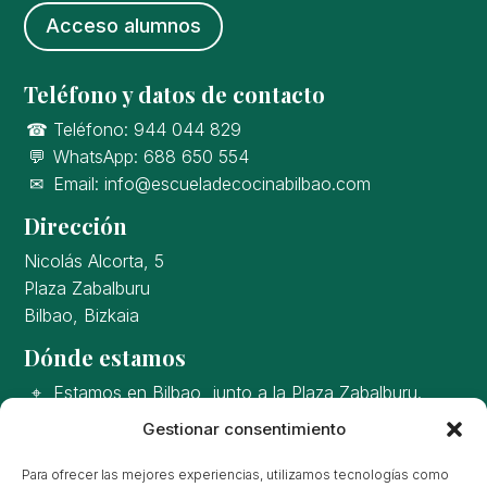
Acceso alumnos
Teléfono y datos de contacto
☎
Teléfono:
944 044 829
💬
WhatsApp:
688 650 554
✉
Email:
info@escueladecocinabilbao.com
Dirección
Nicolás Alcorta, 5
Plaza Zabalburu
Bilbao, Bizkaia
Dónde estamos
⌖
Estamos en Bilbao, junto a la Plaza Zabalburu
.
Gestionar consentimiento
Para ofrecer las mejores experiencias, utilizamos tecnologías como